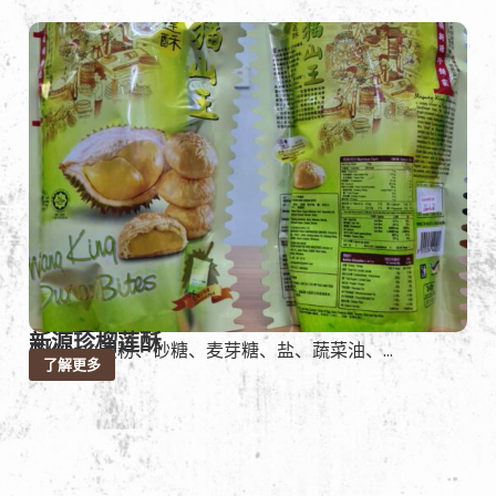
新源珍榴莲酥
成份：小麦粉、砂糖、麦芽糖、盐、蔬菜油、...
了解更多