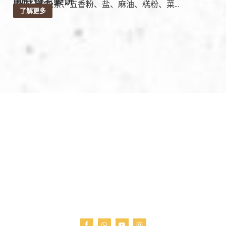
顺胜香老婆饼
成份：冬瓜条、五香粉、盐、麻油、糕粉、菜...
了解更多
我们深知，每一份食物背后都藏着一个家的故事，一
段历史的记忆。因此，Big Big Trading不只是食品的
供应商，我们是文化的传递者、记忆的守护者。未
来，我们将继续携手我们的客户和合作伙伴，探索更
多未知的美味，将更多的故事和味道带到您的餐桌
上。