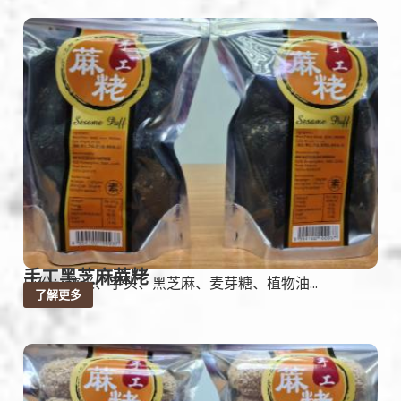
手工黑芝麻蔴粩
成份：糯米、芋头、黑芝麻、麦芽糖、植物油...
了解更多