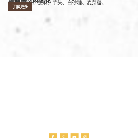
瑞麟黑芝麻蓼花
成份：糯米、芝麻、芋头、白砂糖、麦芽糖、...
了解更多
我们深知，每一份食物背后都藏着一个家的故事，一
段历史的记忆。因此，Big Big Trading不只是食品的
供应商，我们是文化的传递者、记忆的守护者。未
来，我们将继续携手我们的客户和合作伙伴，探索更
多未知的美味，将更多的故事和味道带到您的餐桌
上。