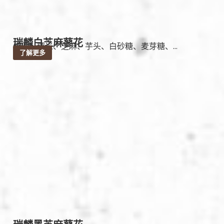
瑞麟白芝麻蓼花
成份：糯米、芝麻、芋头、白砂糖、麦芽糖、...
了解更多