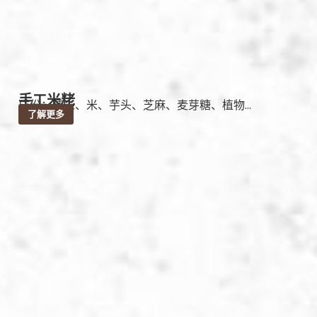
手工米粩
成份：糯米、米、芋头、芝麻、麦芽糖、植物...
了解更多