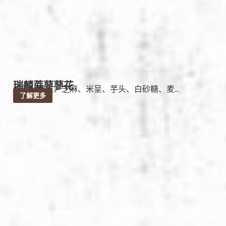
瑞麟蔴蓼蓼花
成份：糯米、芝麻、米呈、芋头、白砂糖、麦...
了解更多