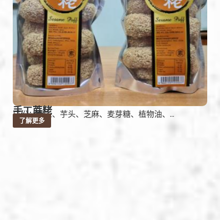
手工蔴粩
成份：糯米、芋头、芝麻、麦芽糖、植物油、...
了解更多