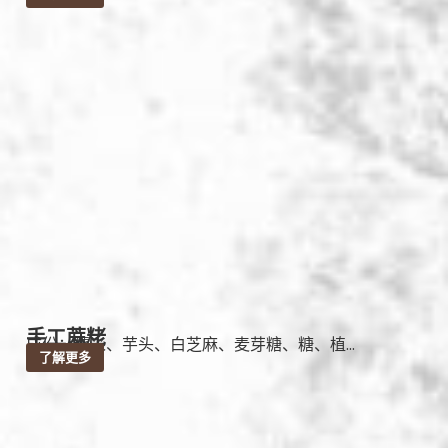
手工蔴粩
成份：糯米、芋头、白芝麻、麦芽糖、糖、植...
了解更多