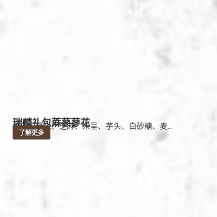
瑞麟礼包蔴蓼蓼花
成份：糯米、芝麻、米呈、芋头、白砂糖、麦...
了解更多