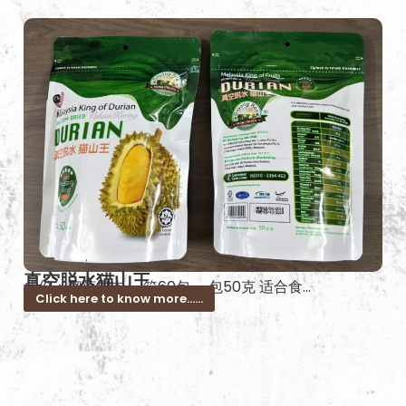
真空脱水猫山王
成份：榴莲果肉 一箱60包 一包50克 适合食...
Click here to know more......