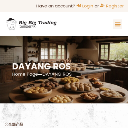
Have an account?
Login
or
Register
DAYANG ROS
Home Page
DAYANG ROS
全部产品