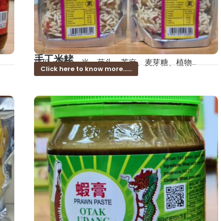
手工米粩
成份：糯米、米、芋头、芝麻、麦芽糖、植物...
Click here to know more......