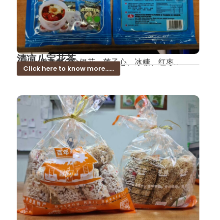
清凉八宝花茶
成份：胖大海、金银花、莲子心、冰糖、红枣...
Click here to know more......