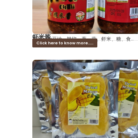
虾米酱
成份：大豆油、辣椒、葱、蒜、虾米、糖、食...
Click here to know more......