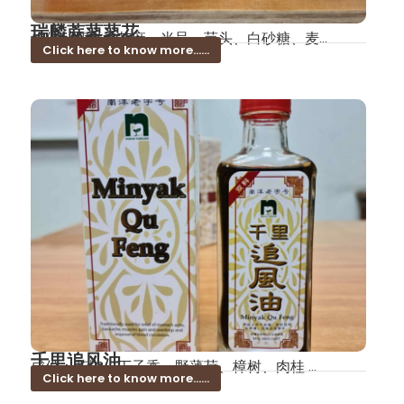
瑞麟蔴蓼蓼花
成份：糯米、芝麻、米呈、芋头、白砂糖、麦...
Click here to know more......
千里追风油
成份：花椒、丁子香、野薄荷、樟树、肉桂 ...
Click here to know more......