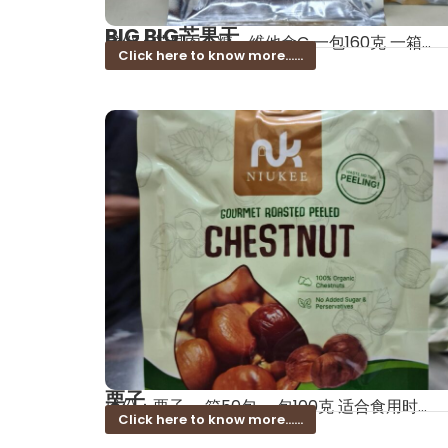
BIG BIG芒果干
成份：芒果肉、糖、维他命C 一包160克 一箱...
Click here to know more......
栗子
成份：栗子 一箱50包 一包100克 适合食用时...
Click here to know more......