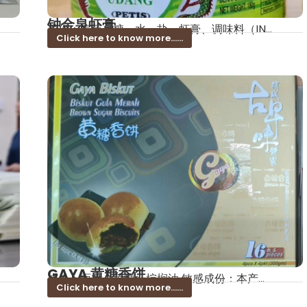
钟金泉虾膏
成份：麦芽、糖、水、盐、虾膏、调味料（IN...
Click here to know more......
GAYA 黄糖香饼
成份：面粉、黄糖、棕榈油 敏感成份：本产...
Click here to know more......