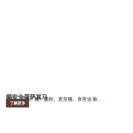
顺安全蛋萨其马
成份：鸡蛋、糖、面粉、麦芽糖、食用油 敏...
了解更多