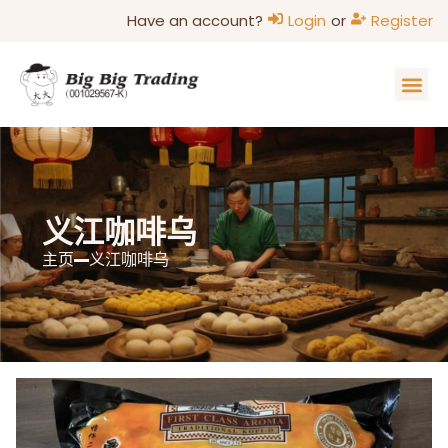
Have an account?
Login
or
Register
主页
家的味道
关于我们
联系我们
部落格
义江咖啡乌
主页
义江咖啡乌