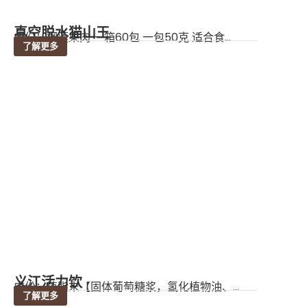
真空脱水猫山王
成份：榴莲果肉 一箱60包 一包50克 适合食...
了解更多
义江活力饮
成份：植脂末【固体葡萄糖浆，氢化植物油、...
了解更多