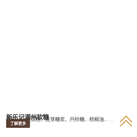
新乐记潮州软糖
成份：小麦淀粉、麦芽糖浆、白砂糖、棕榈油...
了解更多