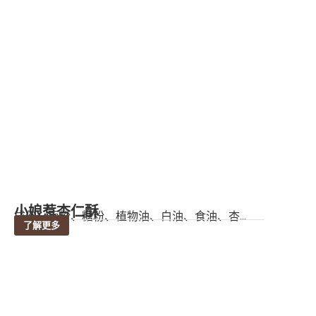
小娘惹杏仁酥
成份：面粉、糖粉、植物油、白油、食油、杏...
了解更多