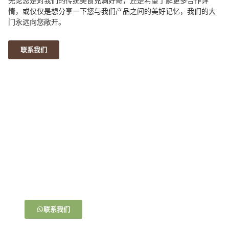
无论您是对我们的传统美食充满好奇，还是希望了解更多合作详
情，或仅仅是想分享一下您与我们产品之间的美好记忆，我们的大
门永远向您敞开。
联系我们
马上购买！
一杯茶，一份小吃，就是最简单的幸福。在这里，每一个
细节都充满了爱与期待。让我们一起，让美味不仅触及舌
尖，更温暖心房
联系我们