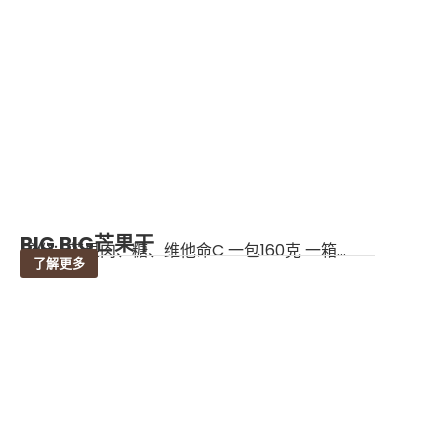
BIG BIG芒果干
成份：芒果肉、糖、维他命C 一包160克 一箱...
了解更多