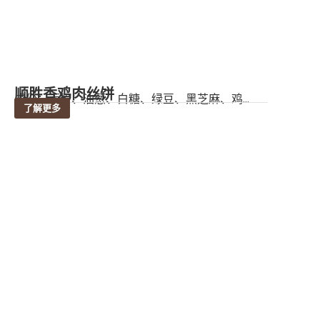
顺胜香鸡肉丝饼
成份：面粉、油葱、白糖、绿豆、黑芝麻、鸡...
了解更多