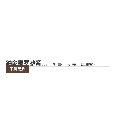
钟金泉罗吔酱
成份：糖、水、黄豆、虾膏、芝麻、辣椒粉、...
了解更多