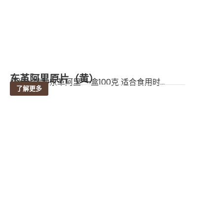
东革阿里原片（黄）
成份：黄种东革阿里 一盒100克 适合食用时...
了解更多