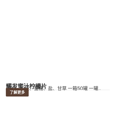
耀发蜜汁柠檬片
成份：柠檬、蜜糖、盐、甘草 一箱50罐 一罐...
了解更多