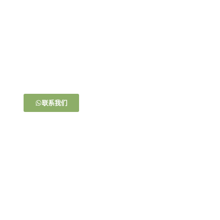
马上购买！
一杯茶，一份小吃，就是最简单的幸福。在这里，每一个
细节都充满了爱与期待。让我们一起，让美味不仅触及舌
尖，更温暖心房
联系我们