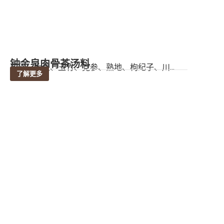
钟金泉肉骨茶汤料
成份：大棗、玉竹、党参、熟地、枸纪子、川...
了解更多