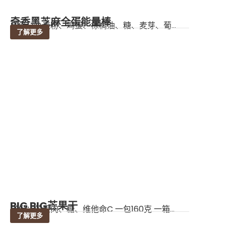
奇香黑芝麻全蛋能量棒
成份：小麦粉、鸡蛋、棕榈油、糖、麦芽、葡...
了解更多
BIG BIG芒果干
成份：芒果肉、糖、维他命C 一包160克 一箱...
了解更多