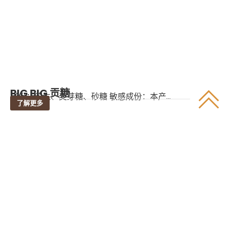
BIG BIG 贡糖
成份：花生、麦芽糖、砂糖 敏感成份：本产...
了解更多