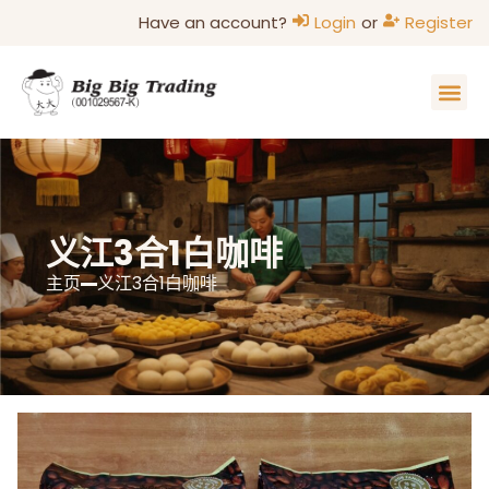
Have an account?
Login
or
Register
主页
家的味道
关于我们
联系我们
部落格
义江3合1白咖啡
主页
义江3合1白咖啡