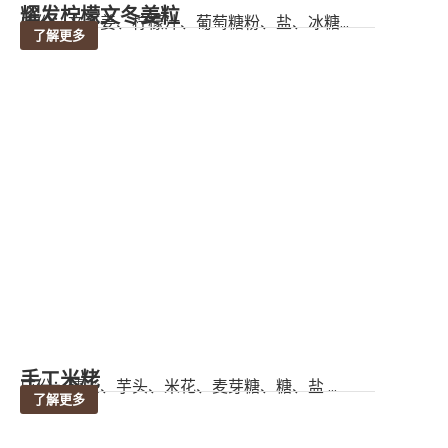
耀发柠檬文冬姜粒
成份：文冬姜、柠檬汁、葡萄糖粉、盐、冰糖...
了解更多
手工米粩
成份：糯米、芋头、米花、麦芽糖、糖、盐 ...
了解更多