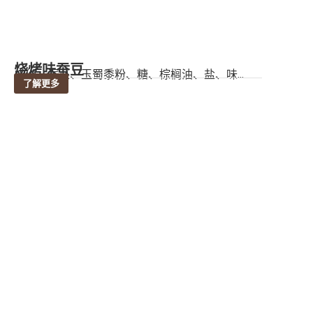
烧烤味蚕豆
成份：蚕豆、玉蜀黍粉、糖、棕榈油、盐、味...
了解更多