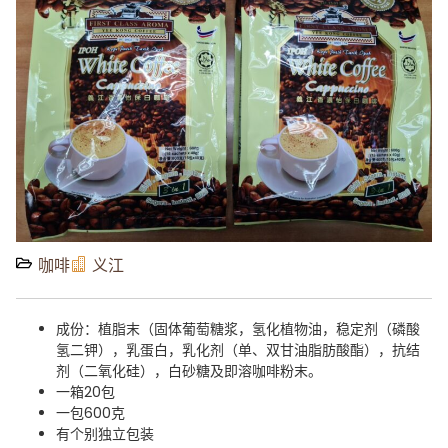
咖啡
义江
成份：植脂末（固体葡萄糖浆，氢化植物油，稳定剂（磷酸
氢二钾），乳蛋白，乳化剂（单、双甘油脂肪酸酯），抗结
剂（二氧化硅），白砂糖及即溶咖啡粉末。
一箱20包
一包600克
有个别独立包装