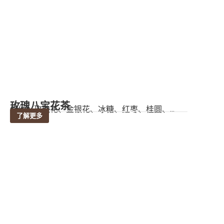
玫瑰八宝花茶
成份：玫瑰花、金银花、冰糖、红枣、桂圆、...
了解更多