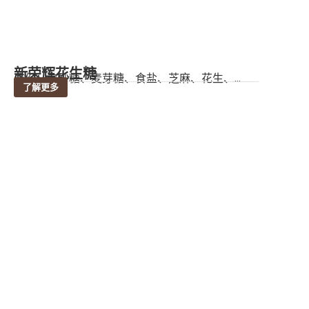
新荣辉花生糖
成份：白砂糖、麦芽糖、食盐、芝麻、花生、...
了解更多