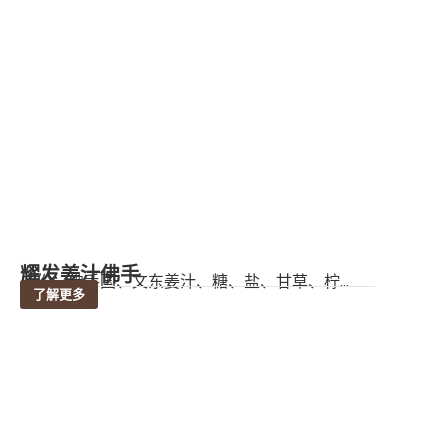
耀发姜汁佛手
成份：佛手国、文东姜汁、糖、盐、甘草、柠...
了解更多