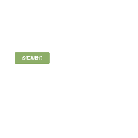
马上购买！
一杯茶，一份小吃，就是最简单的幸福。在这里，每一个
细节都充满了爱与期待。让我们一起，让美味不仅触及舌
尖，更温暖心房
联系我们