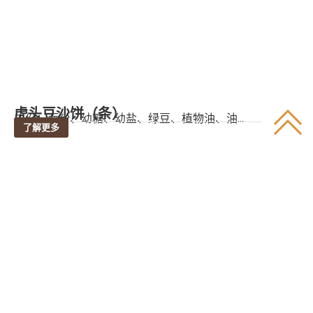
虎头豆沙饼（条）
成份：面粉、幼糖、幼盐、绿豆、植物油、油...
了解更多