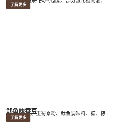
成份：植脂末【葡萄糖浆、部分氢化植物油、...
了解更多
鱿鱼味蚕豆
成份：蚕豆、玉蜀黍粉、鱿鱼调味料、糖、棕...
了解更多