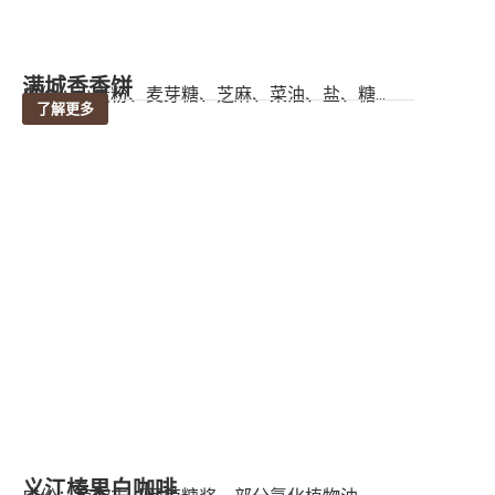
满城香香饼
成份：小麦粉、麦芽糖、芝麻、菜油、盐、糖...
了解更多
义江榛果白咖啡