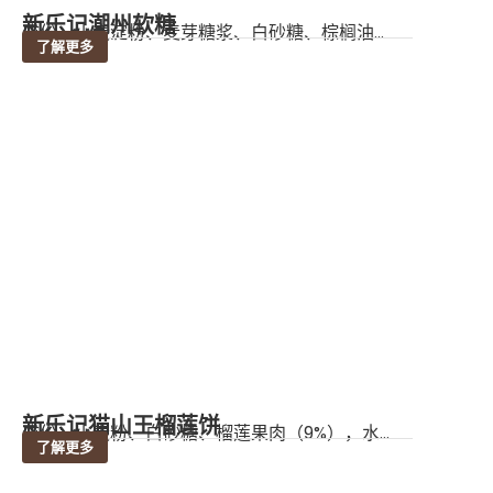
新乐记潮州软糖
成份：小麦淀粉、麦芽糖浆、白砂糖、棕榈油...
了解更多
新乐记猫山王榴莲饼
成份：小麦粉、白砂糖、榴莲果肉（9%），水...
了解更多