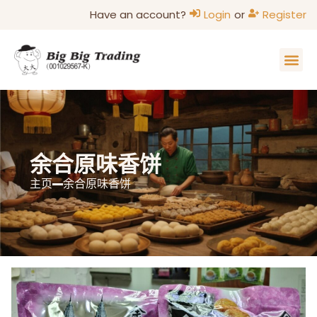
Have an account?
Login
or
Register
主页
家的味道
关于我们
联系我们
部落格
余合原味香饼
主页
余合原味香饼