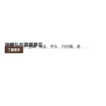
瑞麟礼包蔴蓼蓼花
成份：糯米、芝麻、米呈、芋头、白砂糖、麦...
了解更多