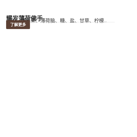
耀发薄荷佛手
成份：佛手果、薄荷脑、糖、盐、甘草、柠檬...
了解更多