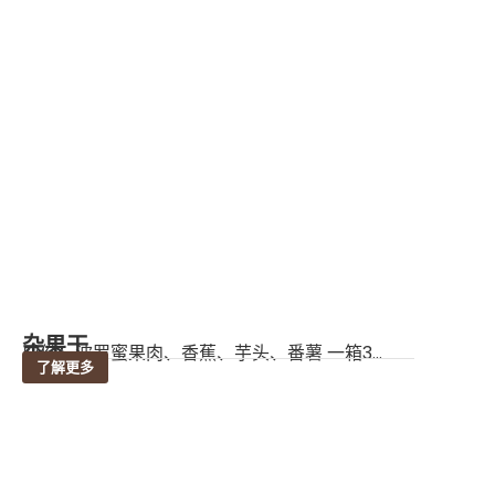
杂果干
成份：波罗蜜果肉、香蕉、芋头、番薯 一箱3...
了解更多