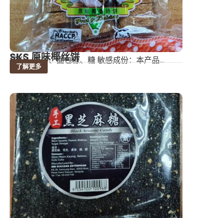
SKS 原味椰丝饼
成份：椰子、面包糠、糖 敏感成份：本产品...
了解更多