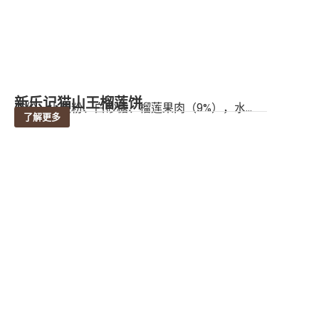
新乐记猫山王榴莲饼
成份：小麦粉、白砂糖、榴莲果肉（9%），水...
了解更多