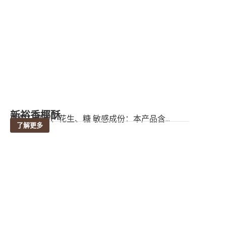
新裕香椰酥
成份：椰子、花生、糖 敏感成份：本产品含...
了解更多