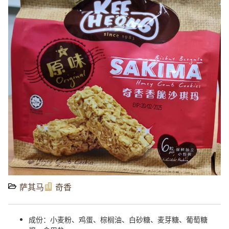
萨其马
奇香
成份：小麦粉、鸡蛋、棕榈油、白砂糖、麦芽糖、葡萄糖