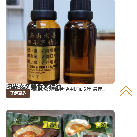
阳光文冬姜香茅精油
一箱72瓶 一瓶30毫升 适合使用时间2年 最佳...
了解更多