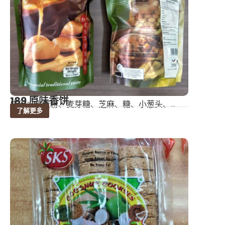
189 原味香饼
成份：小麦粉、麦芽糖、芝麻、糖、小葱头、...
了解更多