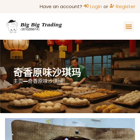
Have an account?
Login
or
Register
主页
家的味道
关于我们
联系我们
部落格
奇香原味沙琪玛
主页
奇香原味沙琪玛