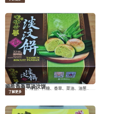
顺胜香香草淡汶饼
成份：面粉、绿豆、白糖、香草、菜油、油葱...
了解更多