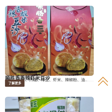
顺胜香香辣虾米豆沙
成份：面粉、白糖、绿豆、虾米、辣椒粉、油...
了解更多