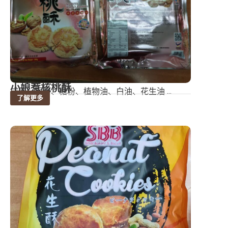
小娘惹核桃酥
成份：面粉、糖粉、植物油、白油、花生油 ...
了解更多