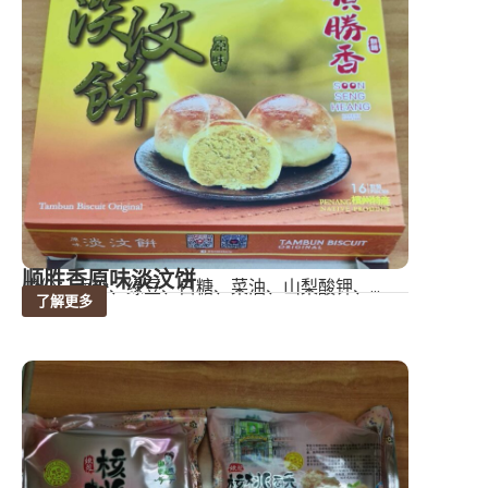
顺胜香原味淡汶饼
成份：面粉、绿豆、白糖、菜油、山梨酸钾、...
了解更多