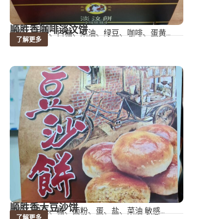
顺胜香咖啡淡汶饼
成份：面粉、白糖、菜油、绿豆、咖啡、蛋黄...
了解更多
顺胜香大豆沙饼
成份：绿豆、糖、面粉、蛋、盐、菜油 敏感...
了解更多