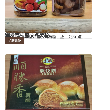
耀发荔枝蜜文冬姜粒
成份：姜、荔枝蜂蜜、葡萄糖、盐 一箱50罐 ...
了解更多