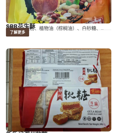
SBB花生酥
成份：小麦粉、植物油（棕榈油）、白砂糖、...
了解更多