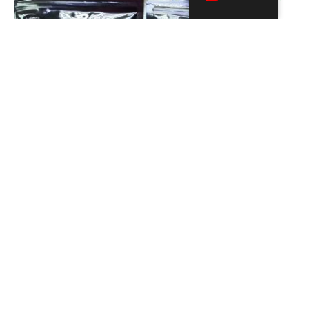
手工爆炸蔴弹
成份：糯米、芋头、黑芝麻、麦芽糖、糖、盐...
了解更多