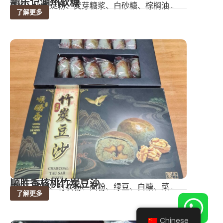
新乐记潮州软糖
成份：小麦淀粉、麦芽糖浆、白砂糖、棕榈油...
了解更多
顺胜香核桃竹炭豆沙
成份：核桃、竹炭粉、面粉、绿豆、白糖、菜...
了解更多
Chinese