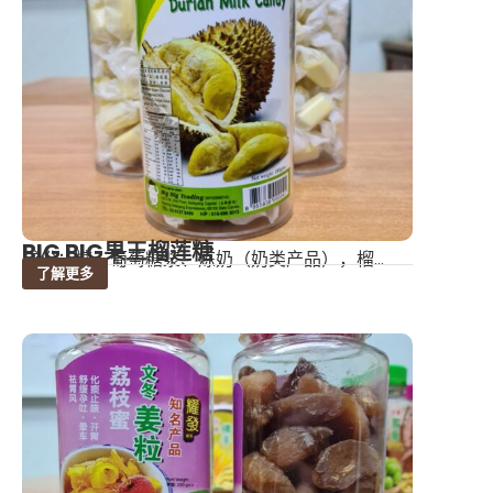
BIG BIG果王榴莲糖
成份：糖、葡萄糖浆、炼奶（奶类产品），榴...
了解更多