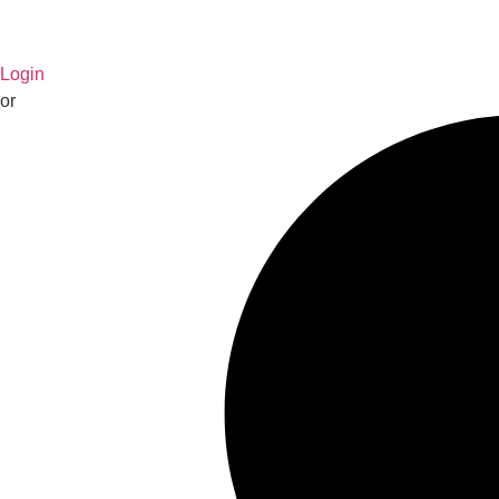
Login
or