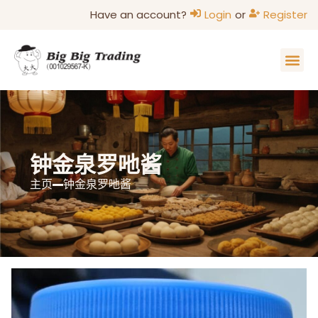
Have an account?
Login
or
Register
主页
家的味道
关于我们
联系我们
部落格
钟金泉罗吔酱
主页
钟金泉罗吔酱