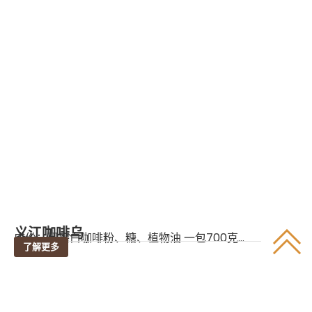
义江咖啡乌
成份：研磨白咖啡粉、糖、植物油 一包700克...
了解更多