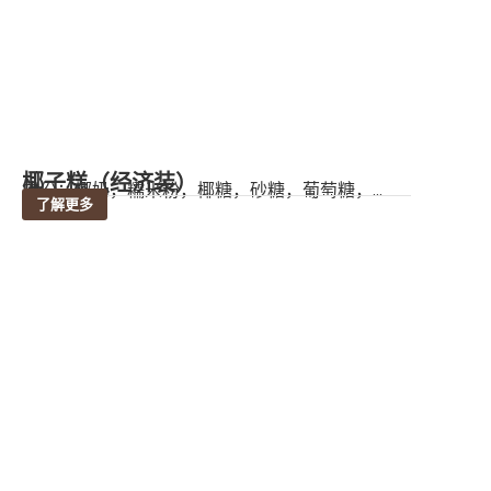
椰子糕（经济装）
成份：椰奶，糯米粉，椰糖，砂糖，葡萄糖，...
了解更多