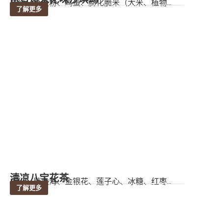
成份：小麦粉、鸡蛋、膨化脆米（大米、植物...
了解更多
清凉八宝花茶
成份：胖大海、金银花、莲子心、冰糖、红枣...
了解更多