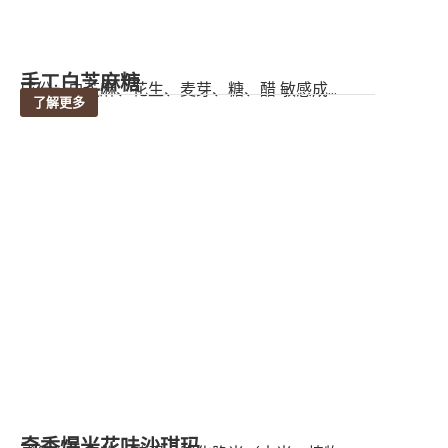
手工白芝麻糖
成份：白芝麻、花生、麦芽、糖、醋 敏感成...
了解更多
奇香爆米花味沙琪玛