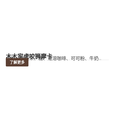
木木家虎咬狮摩卡
成份：植脂末、糖、速溶咖啡、可可粉、牛奶...
了解更多