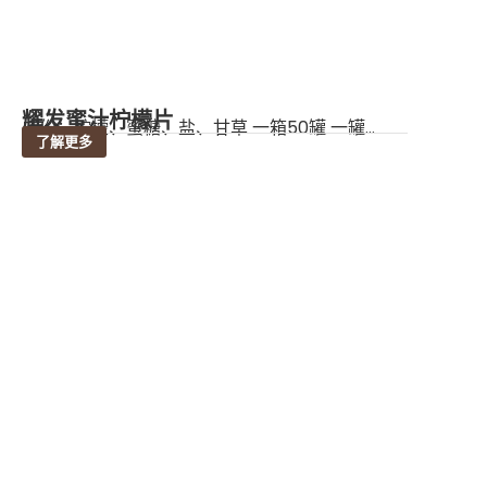
耀发蜜汁柠檬片
成份：柠檬、蜜糖、盐、甘草 一箱50罐 一罐...
了解更多