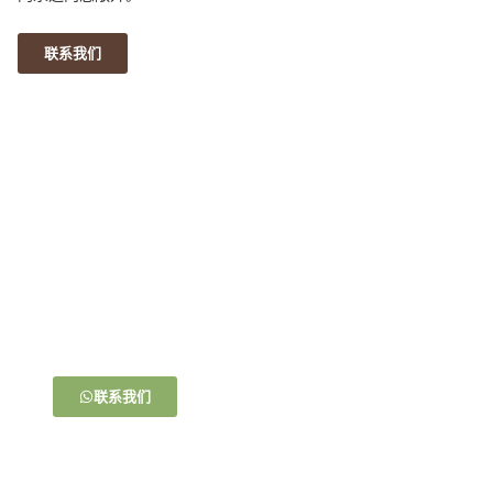
联系我们
马上购买！
一杯茶，一份小吃，就是最简单的幸福。在这里，每一个
细节都充满了爱与期待。让我们一起，让美味不仅触及舌
尖，更温暖心房
联系我们