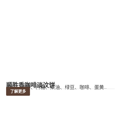
顺胜香咖啡淡汶饼
成份：面粉、白糖、菜油、绿豆、咖啡、蛋黄...
了解更多