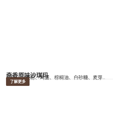
奇香原味沙琪玛
成份：小麦粉、鸡蛋、棕榈油、白砂糖、麦芽...
了解更多