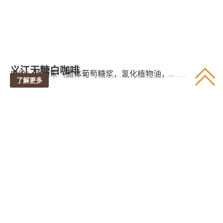
义江无糖白咖啡
成份：植脂末（固体葡萄糖浆，氢化植物油，...
了解更多