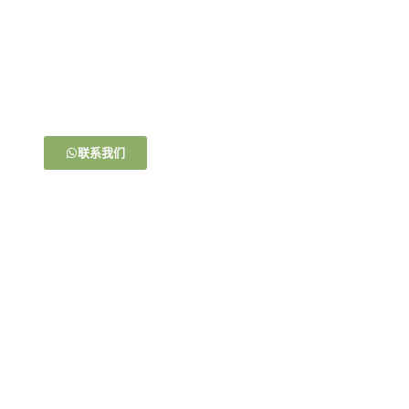
马上购买！
一杯茶，一份小吃，就是最简单的幸福。在这里，每一个
细节都充满了爱与期待。让我们一起，让美味不仅触及舌
尖，更温暖心房
联系我们