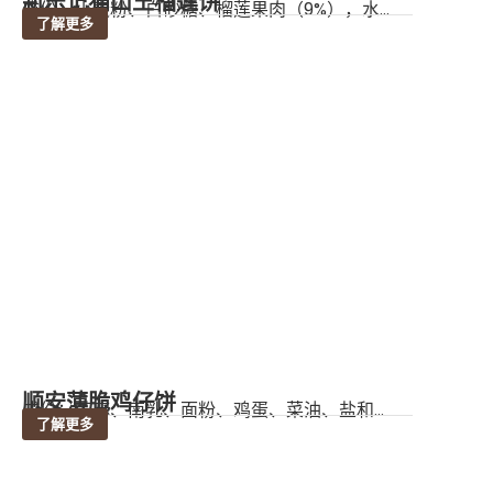
新乐记猫山王榴莲饼
成份：小麦粉、白砂糖、榴莲果肉（9%），水...
了解更多
顺安薄脆鸡仔饼
成份：芝麻、南乳、面粉、鸡蛋、菜油、盐和...
了解更多