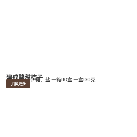
建成酸甜桔子
成份：桔子、糖、盐 一箱110盒 一盒130克 ...
了解更多