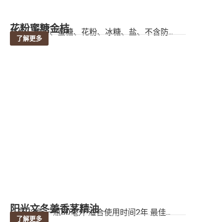
花粉蜜糖金桔
成份：桔子、蜜糖、花粉、冰糖、盐、不含防...
了解更多
阳光文冬姜香茅精油
一箱72瓶 一瓶30毫升 适合使用时间2年 最佳...
了解更多