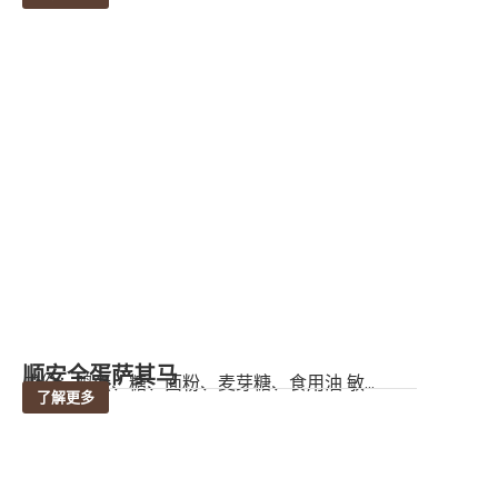
顺安全蛋萨其马
成份：鸡蛋、糖、面粉、麦芽糖、食用油 敏...
了解更多