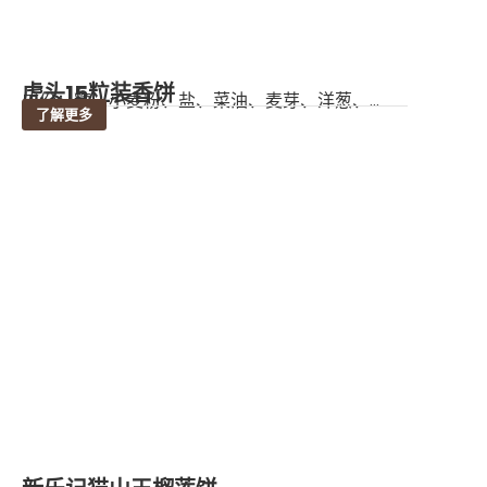
虎头15粒装香饼
成份：糖、小麦粉、盐、菜油、麦芽、洋葱、...
了解更多