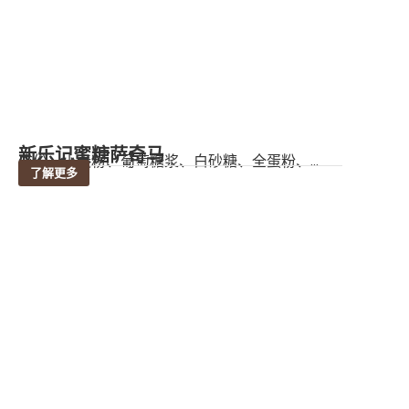
新乐记蜜糖萨奇马
成份：小麦粉、葡萄糖浆、白砂糖、全蛋粉、...
了解更多