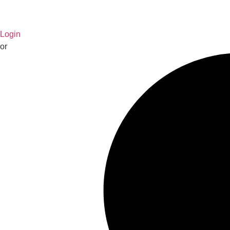
Login
or