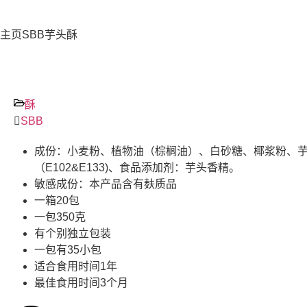
主页
SBB芋头酥
酥
SBB
成份：小麦粉、植物油（棕榈油）、白砂糖、椰浆粉、
（E102&E133)、食品添加剂：芋头香精。
敏感成份：本产品含有麸质品
一箱20包
一包350克
有个别独立包装
一包有35小包
适合食用时间1年
最佳食用时间3个月